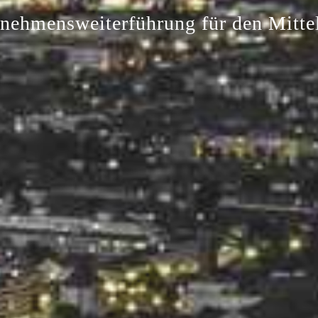
rnehmens
weiterführung
für den Mitte